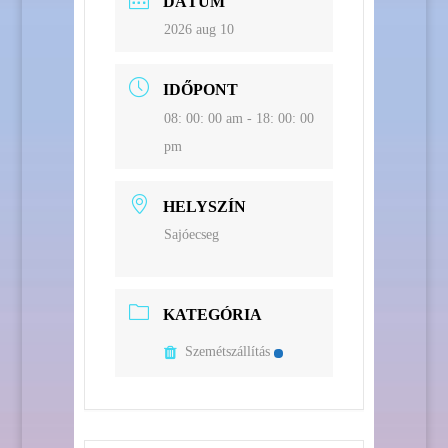
DÁTUM
2026 aug 10
IDŐPONT
08: 00: 00 am - 18: 00: 00
pm
HELYSZÍN
Sajóecseg
KATEGÓRIA
Szemétszállítás