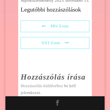
Sajtóközlememény
2025. november 13.
Legutóbbi hozzászólások
PRV Event
NXT Event
Hozzászólás írása
Hozzászólás küldéséhez
be kell
jelentkezni
.