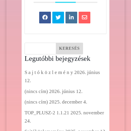
Legutóbbi bejegyzések
S a j t ó k ö z l e m é n y
2026. június
12.
(nincs cím)
2026. június 12.
(nincs cím)
2025. december 4.
TOP_PLUSZ-2 1.1.21
2025. november
24.