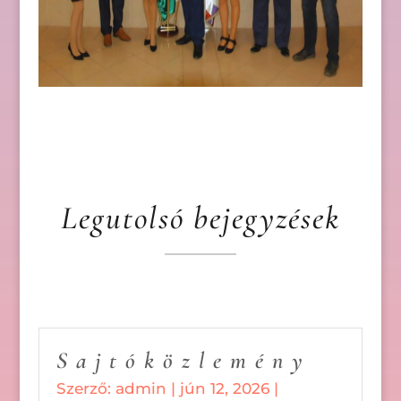
Legutolsó bejegyzések
S a j t ó k ö z l e m é n y
Szerző:
admin
|
jún 12, 2026
|