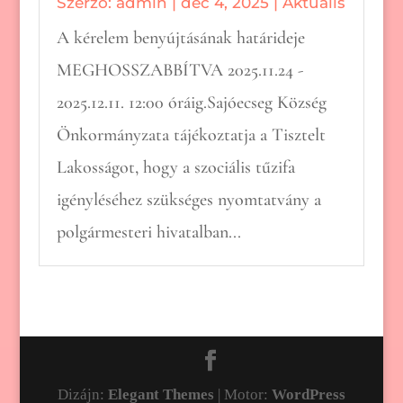
Szerző:
admin
|
dec 4, 2025
|
Aktuális
A kérelem benyújtásának határideje
MEGHOSSZABBÍTVA 2025.11.24 -
2025.12.11. 12:00 óráig.Sajóecseg Község
Önkormányzata tájékoztatja a Tisztelt
Lakosságot, hogy a szociális tűzifa
igényléséhez szükséges nyomtatvány a
polgármesteri hivatalban...
Dizájn:
Elegant Themes
| Motor:
WordPress