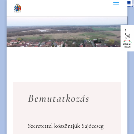
Videólejátszó
Bemutatkozás
Szeretettel köszöntjük Sajóecseg