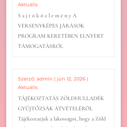
Aktuális
S a j t ó k ö z l e m é n y A
VERSENYKÉPES JÁRÁSOK
PROGRAM KERETÉBEN ELNYERT
TÁMOGATÁSRÓL
Szerző:
admin
|
jún 12, 2026
|
Aktuális
TÁJÉKOZTATÁS ZÖLDHULLADÉK
GYŰJTŐZSÁK ÁTVÉTELÉRŐL
Tájékoztatjuk a lakosságot, hogy a Zöld