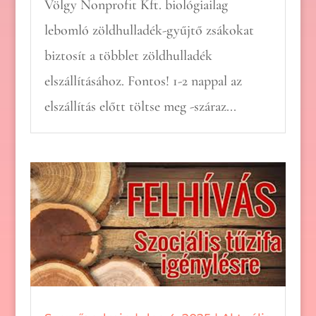
Völgy Nonprofit Kft. biológiailag
lebomló zöldhulladék-gyűjtő zsákokat
biztosít a többlet zöldhulladék
elszállításához. Fontos! 1-2 nappal az
elszállítás előtt töltse meg -száraz...